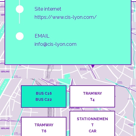
Site internet
https://www.cis-lyon.com/
EMAIL
info@cis-lyon.com
BUS C16
TRAMWAY
BUS C22
T4
STATIONNEMEN
TRAMWAY
T
T6
CAR